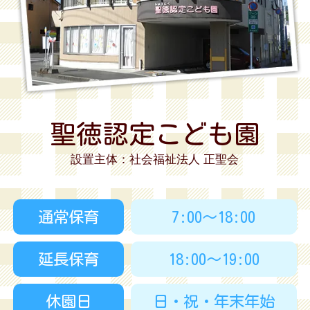
聖徳認定こども園
設置主体：社会福祉法人 正聖会
通常保育
7:00～18:00
延長保育
18:00～19:00
休園日
日・祝・年末年始